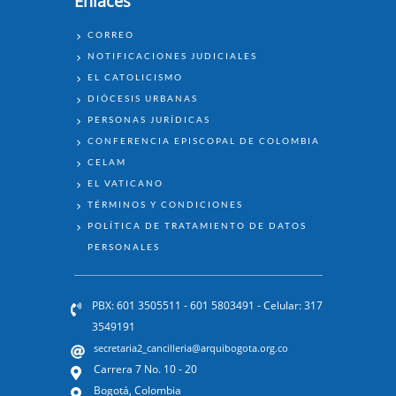
Enlaces
ENLACES
CORREO
NOTIFICACIONES JUDICIALES
EL CATOLICISMO
DIÓCESIS URBANAS
PERSONAS JURÍDICAS
CONFERENCIA EPISCOPAL DE COLOMBIA
CELAM
EL VATICANO
TÉRMINOS Y CONDICIONES
POLÍTICA DE TRATAMIENTO DE DATOS
PERSONALES
PBX: 601 3505511 - 601 5803491 - Celular: 317
3549191
secretaria2_cancilleria@arquibogota.org.co
Carrera 7 No. 10 - 20
Bogotá, Colombia