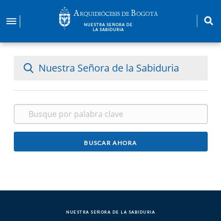
Pasar
al
NUESTRA SEÑORA DE
contenido
LA SABIDURIA
principal
Nuestra Señora de la Sabiduria
NUESTRA SEÑORA DE LA SABIDURIA